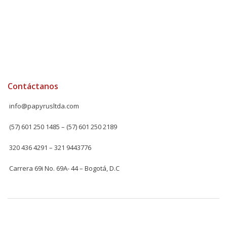
Contáctanos
info@papyrusltda.com
(57) 601 250 1485 – (57) 601 250 2189
320 436 4291 – 321 9443776
Carrera 69i No. 69A- 44 – Bogotá, D.C