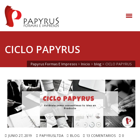
CICLO PAPYRUS
Papyrus Formas E Impresos
>
Inicio
>
blog
>
CICLO PAPYRUS
JUNIO 27, 2019
PAPYRUSLTDA
BLOG
13 COMENTARIOS
0