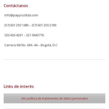
Contáctanos
info@papyrusltda.com
(57) 601 250 1485 – (57) 601 250 2189
320 436 4291 – 321 9443776
Carrera 69i No. 69A- 44 – Bogotá, D.C
Links de interés
Ver política de tratamiento de datos personales