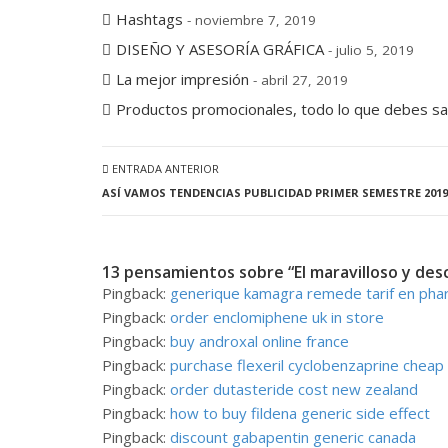
Hashtags
- noviembre 7, 2019
DISEÑO Y ASESORÍA GRÁFICA
- julio 5, 2019
La mejor impresión
- abril 27, 2019
Productos promocionales, todo lo que debes s
ENTRADA ANTERIOR
ASÍ VAMOS TENDENCIAS PUBLICIDAD PRIMER SEMESTRE 2019
13 pensamientos sobre “El maravilloso y des
Pingback:
generique kamagra remede tarif en pha
Pingback:
order enclomiphene uk in store
Pingback:
buy androxal online france
Pingback:
purchase flexeril cyclobenzaprine cheap
Pingback:
order dutasteride cost new zealand
Pingback:
how to buy fildena generic side effect
Pingback:
discount gabapentin generic canada