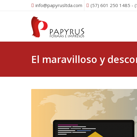
info@papyrusltda.com
(57) 601 250 1485 - 
El maravilloso y desc