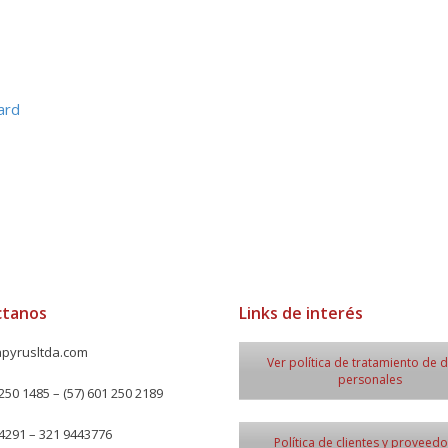
ard
ctanos
Links de interés
pyrusltda.com
Ver política de tratamiento de 
personales
250 1485 – (57) 601 250 2189
4291 – 321 9443776
Política de clientes y proveed