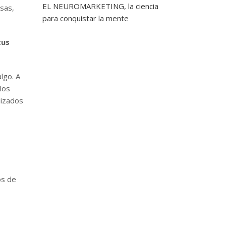
EL NEUROMARKETING, la ciencia
sas,
para conquistar la mente
tus
lgo. A
los
lizados
os de