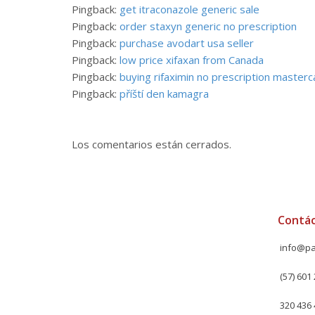
Pingback:
get itraconazole generic sale
Pingback:
order staxyn generic no prescription
Pingback:
purchase avodart usa seller
Pingback:
low price xifaxan from Canada
Pingback:
buying rifaximin no prescription masterc
Pingback:
příští den kamagra
Los comentarios están cerrados.
Contá
info@pa
(57) 601 
320 436 