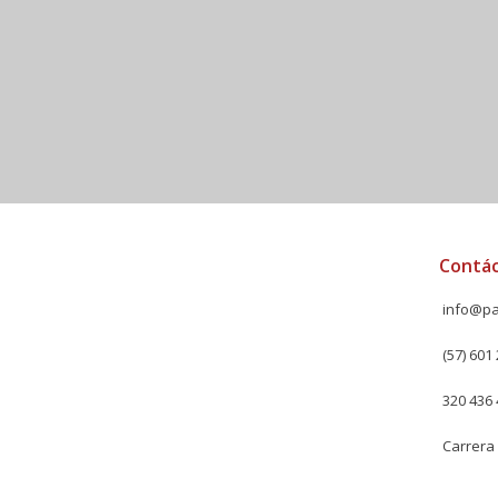
Contá
info@pa
(57) 601 
320 436 
Carrera 