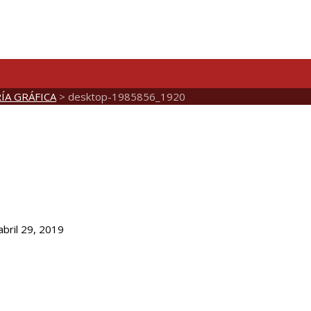
ÍA GRÁFICA
>
desktop-1985856_1920
 abril 29, 2019