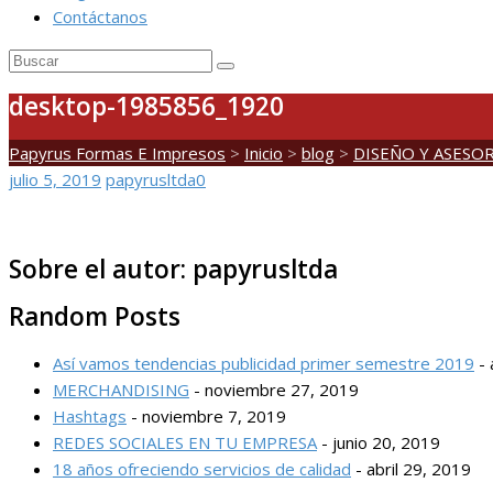
Contáctanos
desktop-1985856_1920
Papyrus Formas E Impresos
>
Inicio
>
blog
>
DISEÑO Y ASESOR
julio 5, 2019
papyrusltda
0
Sobre el autor:
papyrusltda
Random Posts
Así vamos tendencias publicidad primer semestre 2019
-
MERCHANDISING
- noviembre 27, 2019
Hashtags
- noviembre 7, 2019
REDES SOCIALES EN TU EMPRESA
- junio 20, 2019
18 años ofreciendo servicios de calidad
- abril 29, 2019