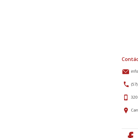
Contá
inf
(57)
320 
Carr