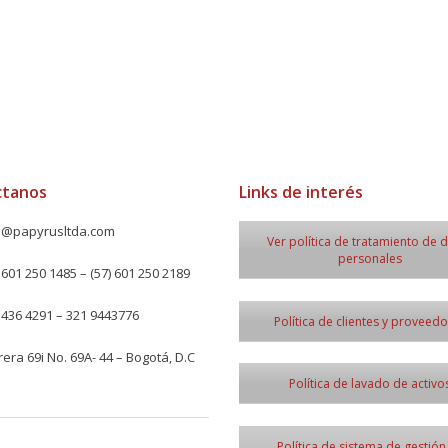
ctanos
Links de interés
o@papyrusltda.com
Ver política de tratamiento de 
personales
 601 250 1485 – (57) 601 250 2189
436 4291 – 321 9443776
Política de clientes y proveed
era 69i No. 69A- 44 – Bogotá, D.C
Política de lavado de activo
Política de sistema de gestión