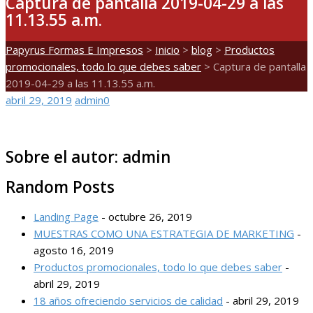
Captura de pantalla 2019-04-29 a las
11.13.55 a.m.
Papyrus Formas E Impresos
>
Inicio
>
blog
>
Productos
promocionales, todo lo que debes saber
>
Captura de pantalla
2019-04-29 a las 11.13.55 a.m.
abril 29, 2019
admin
0
Sobre el autor:
admin
Random Posts
Landing Page
- octubre 26, 2019
MUESTRAS COMO UNA ESTRATEGIA DE MARKETING
-
agosto 16, 2019
Productos promocionales, todo lo que debes saber
-
abril 29, 2019
18 años ofreciendo servicios de calidad
- abril 29, 2019