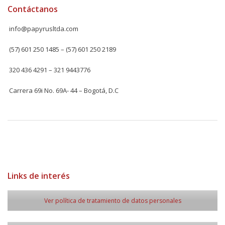
Contáctanos
info@papyrusltda.com
(57) 601 250 1485 – (57) 601 250 2189
320 436 4291 – 321 9443776
Carrera 69i No. 69A- 44 – Bogotá, D.C
Links de interés
Ver política de tratamiento de datos personales