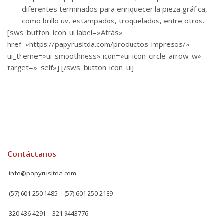
diferentes terminados para enriquecer la pieza gráfica,
como brillo uv, estampados, troquelados, entre otros.
[sws_button_icon_ui label=»Atrás»
href=»https://papyrusltda.com/productos-impresos/»
ui_theme=»ui-smoothness» icon=»ui-icon-circle-arrow-w»
target=»_self»] [/sws_button_icon_ui]
Contáctanos
info@papyrusltda.com
(57) 601 250 1485 – (57) 601 250 2189
320 436 4291 – 321 9443776