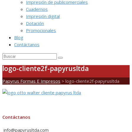
Impresión de publicomerciales
Cuadernos
Impresión digital
Dotación
Promocionales
Blog
Contáctanos
logo-cliente2f-papyrusltda
Papyrus Formas E Impresos
>
logo-cliente2f-papyrusltda
Contáctanos
info@papyrusltda.com