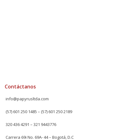
Contáctanos
info@papyrusltda.com
(57) 601 250 1485 – (57) 601 250 2189
320 436 4291 – 321 9443776
Carrera 69i No. 69A- 44 – Bogotá, D.C