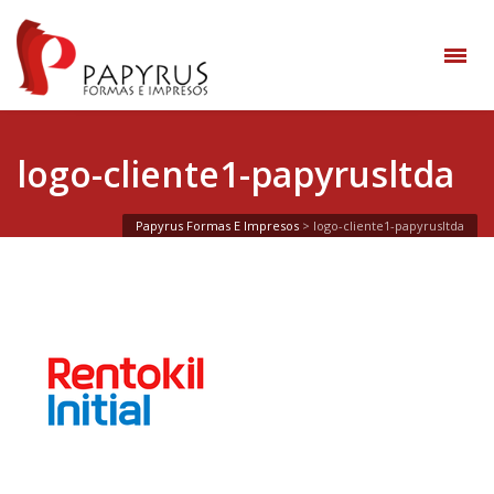
logo-cliente1-papyrusltda
Papyrus Formas E Impresos
>
logo-cliente1-papyrusltda