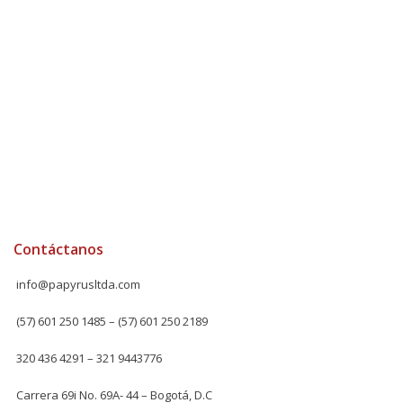
Contáctanos
info@papyrusltda.com
(57) 601 250 1485 – (57) 601 250 2189
320 436 4291 – 321 9443776
Carrera 69i No. 69A- 44 – Bogotá, D.C