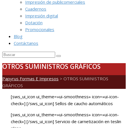
Impresión de publicomerciales
Cuadernos
Impresión digital
Dotación
Promocionales
Blog
Contáctanos
OTROS SUMINISTROS GRÁFICOS
Papyrus Formas E Impresos
>
OTROS SUMINISTROS
GRÁFICOS
[sws_ui_icon ui_theme=»ui-smoothness» icon=»ui-icon-
check»] [/sws_ui_icon] Sellos de caucho automáticos
[sws_ui_icon ui_theme=»ui-smoothness» icon=»ui-icon-
check»] [/sws_ui_icon] Servicio de carnetización en teslin