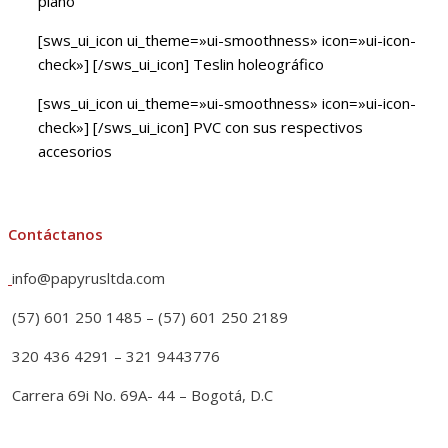
plano
[sws_ui_icon ui_theme=»ui-smoothness» icon=»ui-icon-
check»] [/sws_ui_icon] Teslin holeográfico
[sws_ui_icon ui_theme=»ui-smoothness» icon=»ui-icon-
check»] [/sws_ui_icon] PVC con sus respectivos
accesorios
Contáctanos
info@papyrusltda.com
(57) 601 250 1485 – (57) 601 250 2189
320 436 4291 – 321 9443776
Carrera 69i No. 69A- 44 – Bogotá, D.C