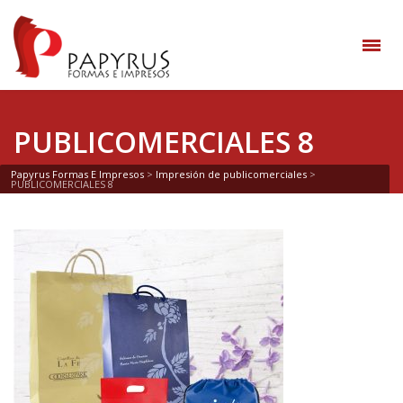
PUBLICOMERCIALES 8
Papyrus Formas E Impresos
>
Impresión de publicomerciales
>
PUBLICOMERCIALES 8