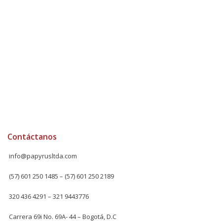
Contáctanos
info@papyrusltda.com
(57) 601 250 1485 – (57) 601 250 2189
320 436 4291 – 321 9443776
Carrera 69i No. 69A- 44 – Bogotá, D.C