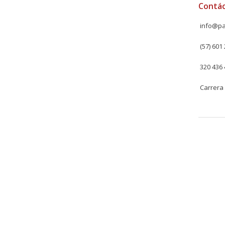
Contá
info@pa
(57) 601 
320 436 
Carrera 