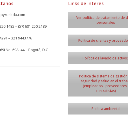
ctanos
Links de interés
pyrusltda.com
Ver política de tratamiento de 
personales
250 1485 – (57) 601 250 2189
4291 – 321 9443776
Política de clientes y proveed
69i No. 69A- 44 – Bogotá, D.C
Política de lavado de activo
Política de sistema de gestión
seguridad y salud en el traba
(empleados - proveedores 
contratistas)
Política ambiental