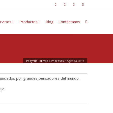
rvicios
Productos
Blog
Contáctanos
Papyrus Formas E Impresos
>
Agenda Exito
ronunciados por grandes pensadores del mundo.
je .